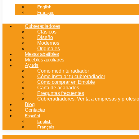
English
Français
Cubreradiadores
Clásicos
Diseño
Modernos
Originales
Mesas abatibles
Muebles auxiliares
Ayuda
Como medir tu radiador
Cómo instalar tu cubreradiador
Cómo comprar en Emoble
Carta de acabados
Preguntas frecuentes
Cubreradiadores: Venta a empresas y profesi
Blog
Contactar
Español
English
Français