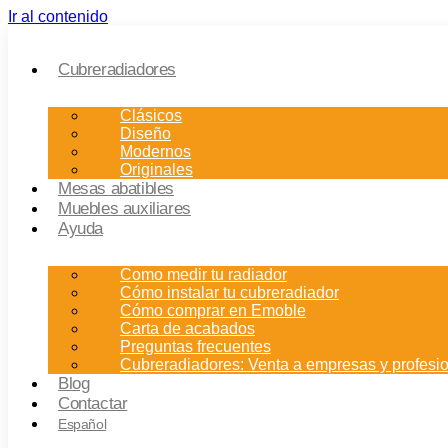
Ir al contenido
Cubreradiadores
Clásicos
Diseño
Modernos
Originales
Mesas abatibles
Muebles auxiliares
Ayuda
Como medir tu radiador
Cómo instalar tu cubreradiador
Cómo comprar en Emoble
Carta de acabados
Preguntas frecuentes
Cubreradiadores: Venta a empresas y profesi
Blog
Contactar
Español