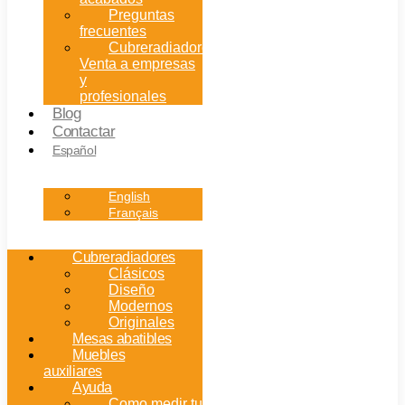
Preguntas
frecuentes
Cubreradiadores:
Venta a empresas
y
profesionales
Blog
Contactar
Español
English
Français
Cubreradiadores
Clásicos
Diseño
Modernos
Originales
Mesas abatibles
Muebles
auxiliares
Ayuda
Como medir tu