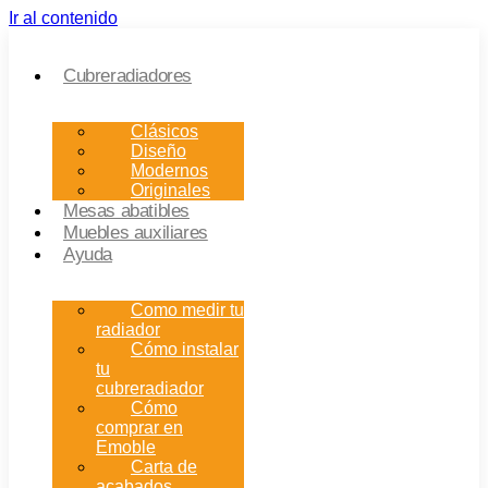
Ir al contenido
Cubreradiadores
Clásicos
Diseño
Modernos
Originales
Mesas abatibles
Muebles auxiliares
Ayuda
Como medir tu
radiador
Cómo instalar
tu
cubreradiador
Cómo
comprar en
Emoble
Carta de
acabados