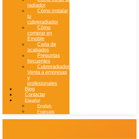
radiador
Cómo instalar
tu
cubreradiador
Cómo
comprar en
Emoble
Carta de
acabados
Preguntas
frecuentes
Cubreradiadores:
Venta a empresas
y
profesionales
Blog
Contactar
Español
English
Français