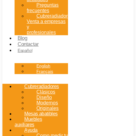
Preguntas
frecuentes
Cubreradiadores:
Venta a empresas
y
profesionales
Blog
Contactar
Español
English
Français
Cubreradiadores
Clásicos
Diseño
Modernos
Originales
Mesas abatibles
Muebles
auxiliares
Ayuda
Como medir tu