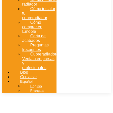
radiador
Cómo instalar
tu
cubreradiador
Cómo
comprar en
Emoble
Carta de
acabados
Preguntas
frecuentes
Cubreradiadores:
Venta a empresas
y
profesionales
Blog
Contactar
Español
English
Français