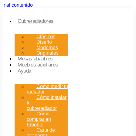
Ir al contenido
Cubreradiadores
Clásicos
Diseño
Modernos
Originales
Mesas abatibles
Muebles auxiliares
Ayuda
Como medir tu
radiador
Cómo instalar
tu
cubreradiador
Cómo
comprar en
Emoble
Carta de
acabados