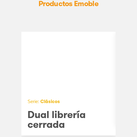
Productos Emoble
Clásicos
Serie:
Serie:
Dual librería
Cá
cerrada