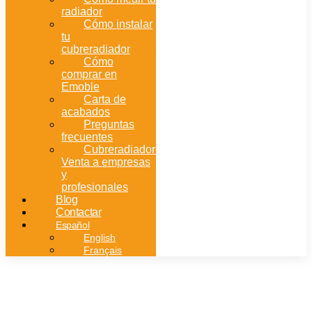
radiador
Cómo instalar
tu
cubreradiador
Cómo
comprar en
Emoble
Carta de
acabados
Preguntas
frecuentes
Cubreradiadores:
Venta a empresas
y
profesionales
Blog
Contactar
Español
English
Français