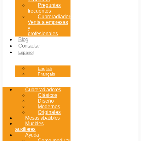
Preguntas
frecuentes
Cubreradiadores:
Venta a empresas
y
profesionales
Blog
Contactar
Español
English
Français
Cubreradiadores
Clásicos
Diseño
Modernos
Originales
Mesas abatibles
Muebles
auxiliares
Ayuda
Como medir tu