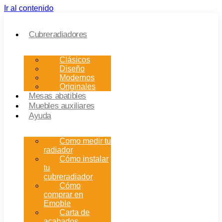
Ir al contenido
Cubreradiadores
Clásicos
Diseño
Modernos
Originales
Mesas abatibles
Muebles auxiliares
Ayuda
Como medir tu
radiador
Cómo instalar
tu
cubreradiador
Cómo
comprar en
Emoble
Carta de
acabados