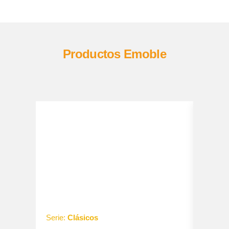
Productos Emoble
Serie:
Clásicos
Serie:
O