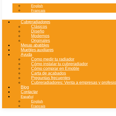
English
Français
Cubreradiadores
Clásicos
Diseño
Modernos
Originales
Mesas abatibles
Muebles auxiliares
Ayuda
Como medir tu radiador
Cómo instalar tu cubreradiador
Cómo comprar en Emoble
Carta de acabados
Preguntas frecuentes
Cubreradiadores: Venta a empresas y profesi
Blog
Contactar
Español
English
Français