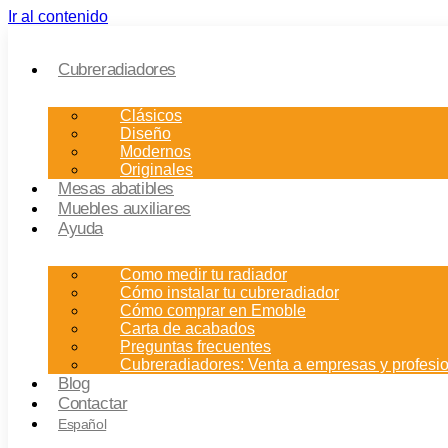
Ir al contenido
Cubreradiadores
Clásicos
Diseño
Modernos
Originales
Mesas abatibles
Muebles auxiliares
Ayuda
Como medir tu radiador
Cómo instalar tu cubreradiador
Cómo comprar en Emoble
Carta de acabados
Preguntas frecuentes
Cubreradiadores: Venta a empresas y profesi
Blog
Contactar
Español