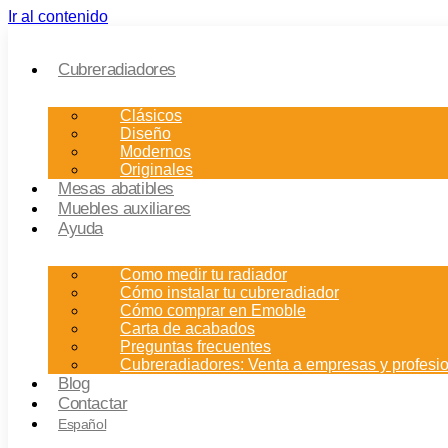
Ir al contenido
Cubreradiadores
Clásicos
Diseño
Modernos
Originales
Mesas abatibles
Muebles auxiliares
Ayuda
Como medir tu radiador
Cómo instalar tu cubreradiador
Cómo comprar en Emoble
Carta de acabados
Preguntas frecuentes
Cubreradiadores: Venta a empresas y profesi
Blog
Contactar
Español