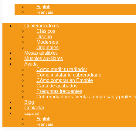
English
Français
Cubreradiadores
Clásicos
Diseño
Modernos
Originales
Mesas abatibles
Muebles auxiliares
Ayuda
Como medir tu radiador
Cómo instalar tu cubreradiador
Cómo comprar en Emoble
Carta de acabados
Preguntas frecuentes
Cubreradiadores: Venta a empresas y profesi
Blog
Contactar
Español
English
Français