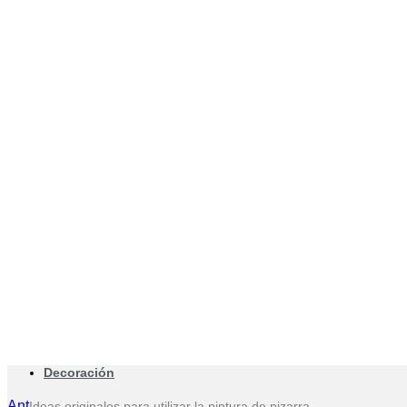
Decoración
Ant
Ideas originales para utilizar la pintura de pizarra