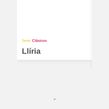
Serie:
Clásicos
Serie:
O
Llíria
Me
Ma
>