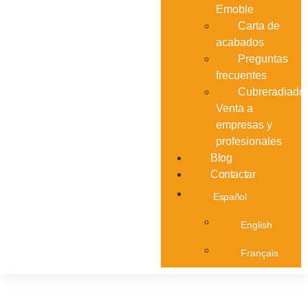
Emoble
Carta de
acabados
Preguntas
frecuentes
Cubreradiador
Venta a
empresas y
profesionales
Blog
Contactar
Español
English
Français