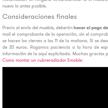
nuevo lo antes posible.
Consideraciones finales
Previo al envío del mueble, deberán
hacer el pago de
mail el comprobante de la operación, sin el comproba
se hacen los viernes a las 11 de la mañana. Si se de
de 20 euros. Rogamos paciencia a la hora de esp
información de la aquí explicitada. Muchas gracias
Como montar un cubreradiador Emoble
: