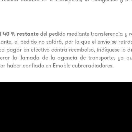
l 40 % restante
del pedido mediante transferencia y r
nte, el pedido no saldrá, por lo que el envío se retr
sea pagar en efectivo contra reembolso, indíquese lo a
erar la llamada de la agencia de transporte, ya 
 por haber confiado en Emoble cubreradiadores.