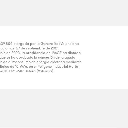
439,80€ otorgada por la Generalitat Valenciana
ución del 27 de septiembre de 2021.
unio de 2023, la presidencia del IVACE ha dictado
a que se ha aprobado la concesión de la ayuda
ión de autoconsumo de energía eléctrica mediante
taico de 10 kWn, en el Polígono Industrial Horta
ve 13. CP: 46117 Bétera (Valencia).