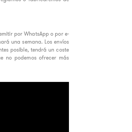
emitir por WhatsApp o por e-
asará una semana. Los envíos
ntes posible, tendrá un coste
que no podemos ofrecer más