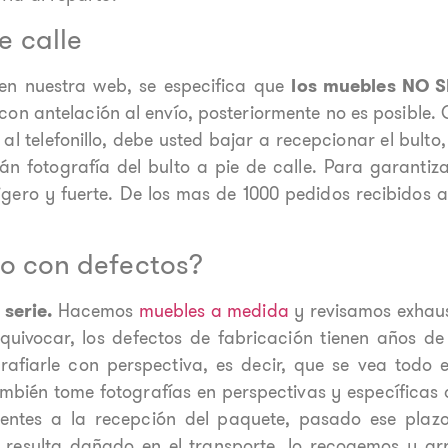
e calle
 en nuestra web, se especifica que
los muebles NO S
on antelación al envío, posteriormente no es posible.
al telefonillo, debe usted bajar a recepcionar el bulto,
án fotografía del bulto a pie de calle. Para garantiza
gero y fuerte. De los mas de 1000 pedidos recibidos 
 o con defectos?
 serie.
Hacemos
muebles a medida
y revisamos exhaus
uivocar, los defectos de fabricación tienen años de 
afiarle con perspectiva, es decir, que se vea todo 
ambién tome fotografías en perspectivas y específicas
entes a la recepción del paquete, pasado ese plaz
e resulta dañado en el transporte, lo recogemos y a