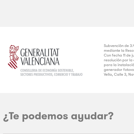
Subvención de 3.
mediante la Resol
Con fecha 11 de j
resolución por l
para la instalac
generador fotovol
Vella, Calle 3, Na
¿Te podemos ayudar?