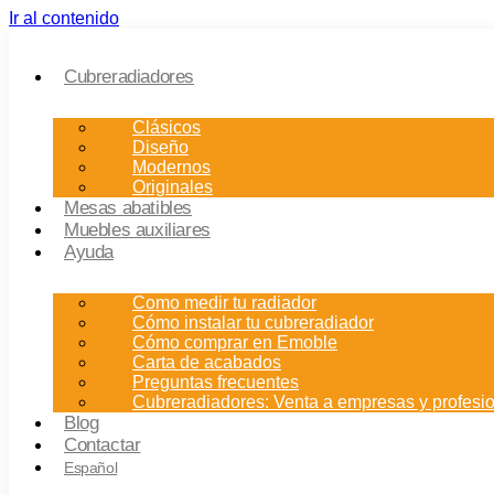
Ir al contenido
Cubreradiadores
Clásicos
Diseño
Modernos
Originales
Mesas abatibles
Muebles auxiliares
Ayuda
Como medir tu radiador
Cómo instalar tu cubreradiador
Cómo comprar en Emoble
Carta de acabados
Preguntas frecuentes
Cubreradiadores: Venta a empresas y profesi
Blog
Contactar
Español