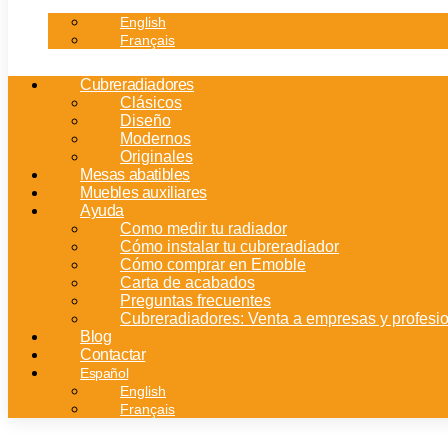
English
Français
Cubreradiadores
Clásicos
Diseño
Modernos
Originales
Mesas abatibles
Muebles auxiliares
Ayuda
Como medir tu radiador
Cómo instalar tu cubreradiador
Cómo comprar en Emoble
Carta de acabados
Preguntas frecuentes
Cubreradiadores: Venta a empresas y profesi
Blog
Contactar
Español
English
Français