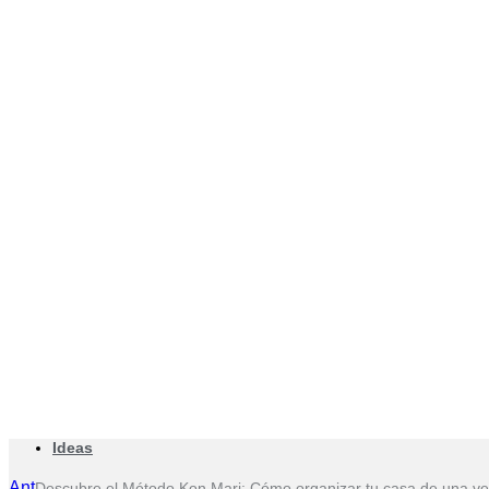
Ideas
Ant
Descubre el Método Kon Mari: Cómo organizar tu casa de una v