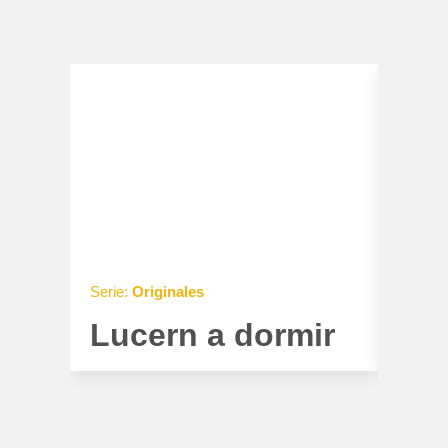
Serie:
Originales
Serie:
Lucern a dormir
Ot