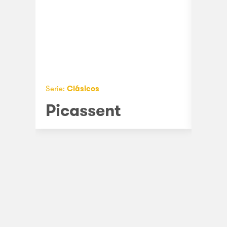
Serie:
Clásicos
Serie:
C
Picassent
Llír