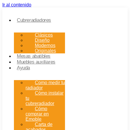
Ir al contenido
Cubreradiadores
Clásicos
Diseño
Modernos
Originales
Mesas abatibles
Muebles auxiliares
Ayuda
Como medir tu
radiador
Cómo instalar
tu
cubreradiador
Cómo
comprar en
Emoble
Carta de
acabados