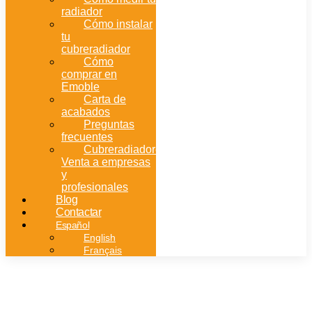
radiador
Cómo instalar
tu
cubreradiador
Cómo
comprar en
Emoble
Carta de
acabados
Preguntas
frecuentes
Cubreradiadores:
Venta a empresas
y
profesionales
Blog
Contactar
Español
English
Français