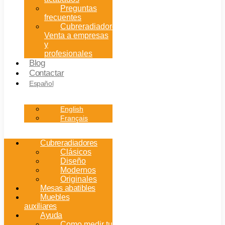
Preguntas
frecuentes
Cubreradiadores:
Venta a empresas
y
profesionales
Blog
Contactar
Español
English
Français
Cubreradiadores
Clásicos
Diseño
Modernos
Originales
Mesas abatibles
Muebles
auxiliares
Ayuda
Como medir tu