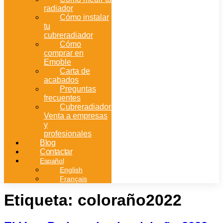
radiador
Cómo instalar
tu
cubreradiador
Cómo
comprar en
Emoble
Carta de
acabados
Preguntas
frecuentes
Cubreradiadores:
Venta a empresas
y
profesionales
Blog
Contactar
Español
English
Français
Etiqueta:
coloraño2022