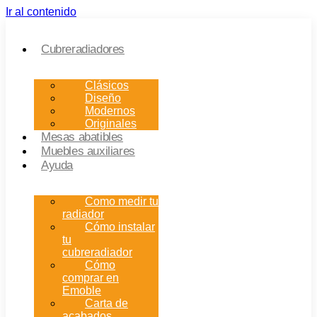
Ir al contenido
Cubreradiadores
Clásicos
Diseño
Modernos
Originales
Mesas abatibles
Muebles auxiliares
Ayuda
Como medir tu
radiador
Cómo instalar
tu
cubreradiador
Cómo
comprar en
Emoble
Carta de
acabados