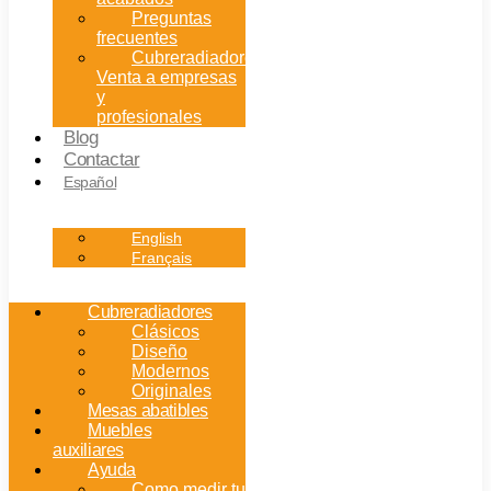
Preguntas
frecuentes
Cubreradiadores:
Venta a empresas
y
profesionales
Blog
Contactar
Español
English
Français
Cubreradiadores
Clásicos
Diseño
Modernos
Originales
Mesas abatibles
Muebles
auxiliares
Ayuda
Como medir tu