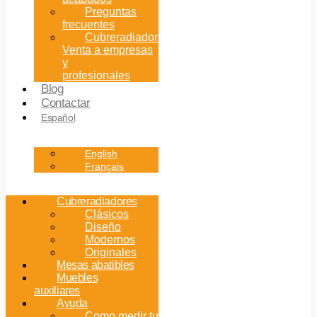
Preguntas
frecuentes
Cubreradiadores:
Venta a empresas
y
profesionales
Blog
Contactar
Español
English
Français
Cubreradiadores
Clásicos
Diseño
Modernos
Originales
Mesas abatibles
Muebles
auxiliares
Ayuda
Como medir tu