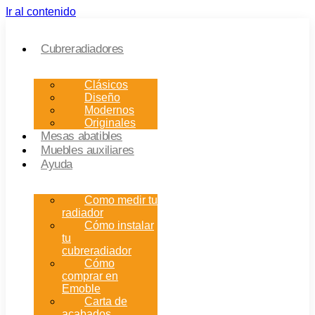
Ir al contenido
Cubreradiadores
Clásicos
Diseño
Modernos
Originales
Mesas abatibles
Muebles auxiliares
Ayuda
Como medir tu
radiador
Cómo instalar
tu
cubreradiador
Cómo
comprar en
Emoble
Carta de
acabados