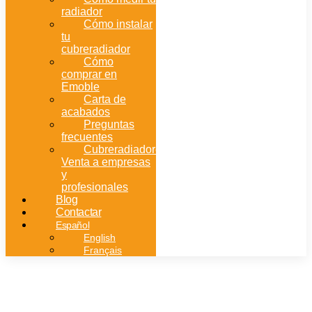
radiador
Cómo instalar
tu
cubreradiador
Cómo
comprar en
Emoble
Carta de
acabados
Preguntas
frecuentes
Cubreradiadores:
Venta a empresas
y
profesionales
Blog
Contactar
Español
English
Français