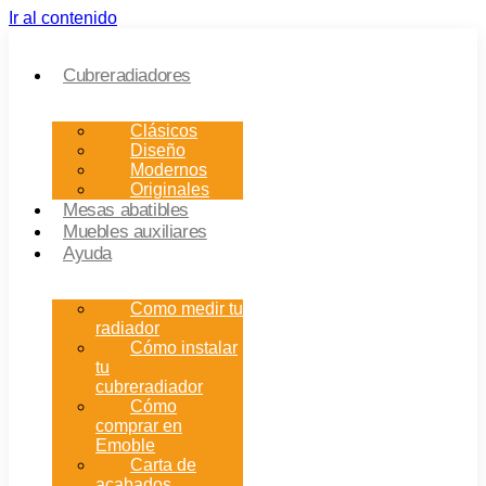
Ir al contenido
Cubreradiadores
Clásicos
Diseño
Modernos
Originales
Mesas abatibles
Muebles auxiliares
Ayuda
Como medir tu
radiador
Cómo instalar
tu
cubreradiador
Cómo
comprar en
Emoble
Carta de
acabados