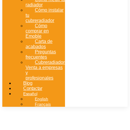
radiador
Cómo instalar
tu
cubreradiador
Cómo
comprar en
Emoble
Carta de
acabados
Preguntas
frecuentes
Cubreradiadores:
Venta a empresas
y
profesionales
Blog
Contactar
Español
English
Français