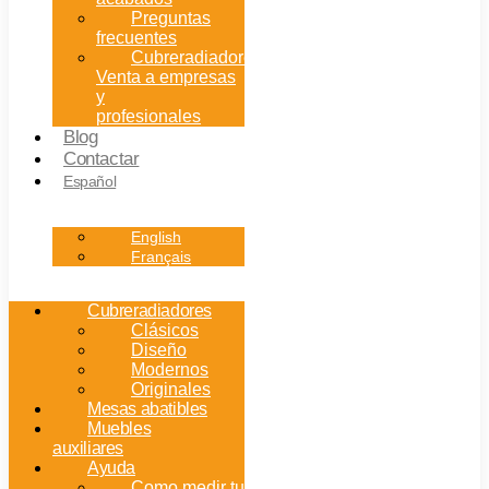
Preguntas
frecuentes
Cubreradiadores:
Venta a empresas
y
profesionales
Blog
Contactar
Español
English
Français
Cubreradiadores
Clásicos
Diseño
Modernos
Originales
Mesas abatibles
Muebles
auxiliares
Ayuda
Como medir tu