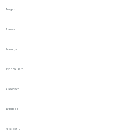
Negro
Crema
Naranja
Blanco Roto
Chololate
Burdeos
Gris Tierra