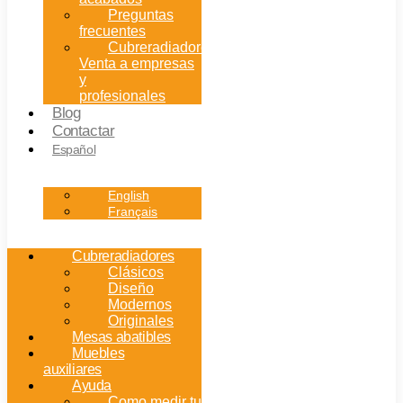
Preguntas
frecuentes
Cubreradiadores:
Venta a empresas
y
profesionales
Blog
Contactar
Español
English
Français
Cubreradiadores
Clásicos
Diseño
Modernos
Originales
Mesas abatibles
Muebles
auxiliares
Ayuda
Como medir tu