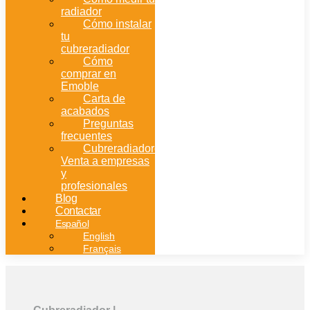
radiador
Cómo instalar
tu
cubreradiador
Cómo
comprar en
Emoble
Carta de
acabados
Preguntas
frecuentes
Cubreradiadores:
Venta a empresas
y
profesionales
Blog
Contactar
Español
English
Français