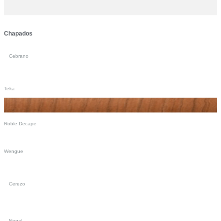
Chapados
Cebrano
Teka
Roble Decape
Wengue
Cerezo
Nogal