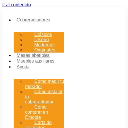
Ir al contenido
Cubreradiadores
Clásicos
Diseño
Modernos
Originales
Mesas abatibles
Muebles auxiliares
Ayuda
Como medir tu
radiador
Cómo instalar
tu
cubreradiador
Cómo
comprar en
Emoble
Carta de
acabados