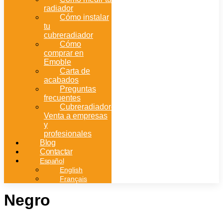
radiador
Cómo instalar
tu
cubreradiador
Cómo
comprar en
Emoble
Carta de
acabados
Preguntas
frecuentes
Cubreradiadores:
Venta a empresas
y
profesionales
Blog
Contactar
Español
English
Français
Negro