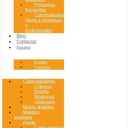
Preguntas
frecuentes
Cubreradiadores:
Venta a empresas
y
profesionales
Blog
Contactar
Español
English
Français
Cubreradiadores
Clásicos
Diseño
Modernos
Originales
Mesas abatibles
Muebles
auxiliares
Ayuda
Como medir tu