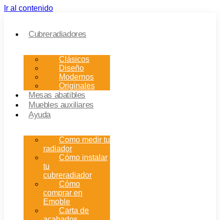
Ir al contenido
Cubreradiadores
Clásicos
Diseño
Modernos
Originales
Mesas abatibles
Muebles auxiliares
Ayuda
Como medir tu
radiador
Cómo instalar
tu
cubreradiador
Cómo
comprar en
Emoble
Carta de
acabados