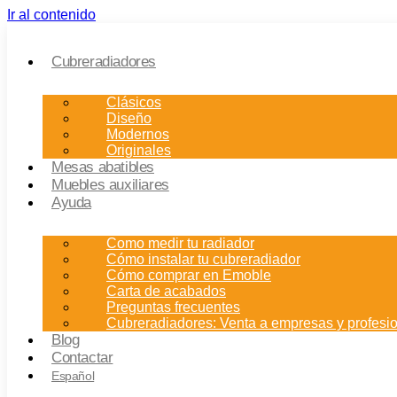
Ir al contenido
Cubreradiadores
Clásicos
Diseño
Modernos
Originales
Mesas abatibles
Muebles auxiliares
Ayuda
Como medir tu radiador
Cómo instalar tu cubreradiador
Cómo comprar en Emoble
Carta de acabados
Preguntas frecuentes
Cubreradiadores: Venta a empresas y profesi
Blog
Contactar
Español