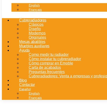
English
Français
Cubreradiadores
Clásicos
Diseño
Modernos
Originales
Mesas abatibles
Muebles auxiliares
Ayuda
Como medir tu radiador
Cómo instalar tu cubreradiador
Cómo comprar en Emoble
Carta de acabados
Preguntas frecuentes
Cubreradiadores: Venta a empresas y profesi
Blog
Contactar
Español
English
Français