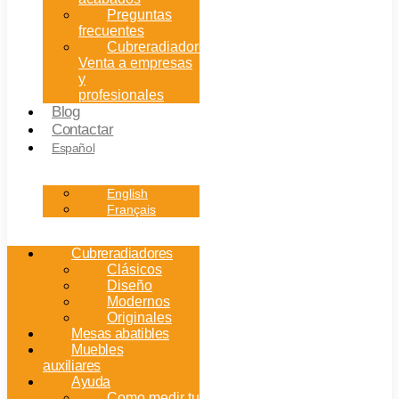
Preguntas
frecuentes
Cubreradiadores:
Venta a empresas
y
profesionales
Blog
Contactar
Español
English
Français
Cubreradiadores
Clásicos
Diseño
Modernos
Originales
Mesas abatibles
Muebles
auxiliares
Ayuda
Como medir tu