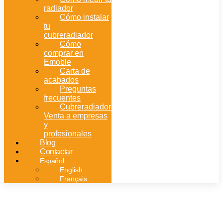
radiador
Cómo instalar
tu
cubreradiador
Cómo
comprar en
Emoble
Carta de
acabados
Preguntas
frecuentes
Cubreradiadores:
Venta a empresas
y
profesionales
Blog
Contactar
Español
English
Français