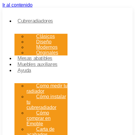
Ir al contenido
Cubreradiadores
Clásicos
Diseño
Modernos
Originales
Mesas abatibles
Muebles auxiliares
Ayuda
Como medir tu
radiador
Cómo instalar
tu
cubreradiador
Cómo
comprar en
Emoble
Carta de
acabados