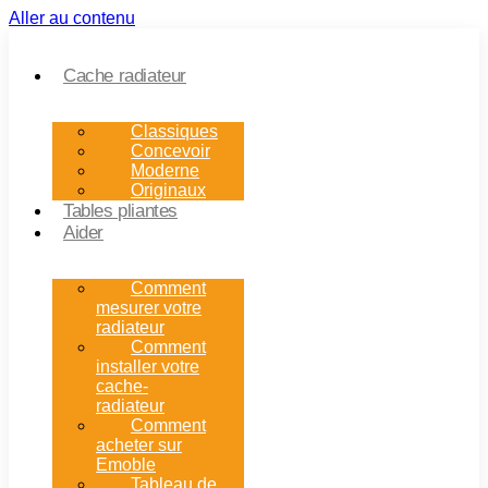
Aller au contenu
Cache radiateur
Classiques
Concevoir
Moderne
Originaux
Tables pliantes
Aider
Comment
mesurer votre
radiateur
Comment
installer votre
cache-
radiateur
Comment
acheter sur
Emoble
Tableau de