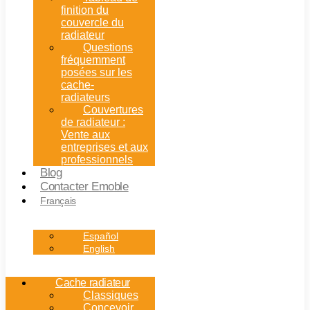
finition du
couvercle du
radiateur
Questions
fréquemment
posées sur les
cache-
radiateurs
Couvertures
de radiateur :
Vente aux
entreprises et aux
professionnels
Blog
Contacter Emoble
Français
Español
English
Cache radiateur
Classiques
Concevoir