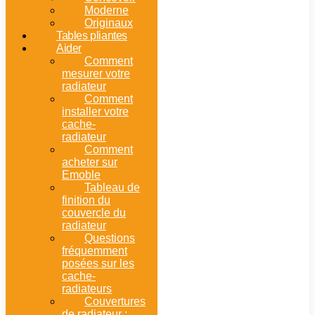
Moderne
Originaux
Tables pliantes
Aider
Comment
mesurer votre
radiateur
Comment
installer votre
cache-
radiateur
Comment
acheter sur
Emoble
Tableau de
finition du
couvercle du
radiateur
Questions
fréquemment
posées sur les
cache-
radiateurs
Couvertures
de radiateur :