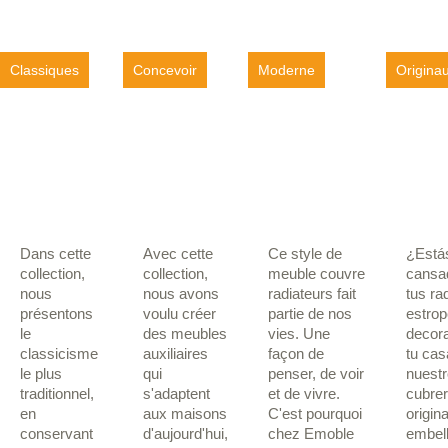
Classiques
Concevoir
Moderne
Origina
Dans cette
Avec cette
Ce style de
¿Está
collection,
collection,
meuble couvre
cansa
nous
nous avons
radiateurs fait
tus ra
présentons
voulu créer
partie de nos
estrop
le
des meubles
vies. Une
decor
classicisme
auxiliaires
façon de
tu ca
le plus
qui
penser, de voir
nuest
traditionnel,
s'adaptent
et de vivre.
cubre
en
aux maisons
C'est pourquoi
origin
conservant
d'aujourd'hui,
chez Emoble
embel