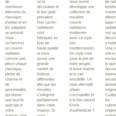
de
où la
nous avons
de rad
nombreux
décoration et
développé une
tendrá
éléments du
le bon goût
collection de
maner
classique
prévalent.
meubles
difere
d'antan et en
Nos cache-
couvre-
tapar 
les adaptant
radiateurs
radiateurs
radiad
au présent.
sont
modernes
vez q
Vous
fabriqués en
avec ce style
decora
recherchez
bois de
très
o habi
un couvre-
haute qualité
méditerranéen.
Una c
radiateur
et nous
Un style créé
única 
comme une
avons une
sous la joie de
exclus
pièce unique
grande
notre peuple,
la que
classique,
variété de
la brise marine
decora
pleine de
finitions
et le ciel
interi
charme et
différentes
ensoleillé. Un
encant
de
afin que les
style alternatif,
divert
personnalité,
meubles
urbain,
origina
qui donne
s'intègrent
cosmopolite et
Cualqu
une touche
parfaitement
à la fois naturel
los
spéciale à
dans votre
Envie
cubre
votre
maison. Si
d'authenticité ?
origin
maison. Une
vous
podrás