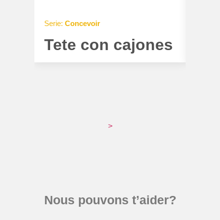
Serie:
Concevoir
Serie:
C
Tete con cajones
Tet
>
Nous pouvons t’aider?