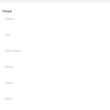
Plaqué
Zébrano
Teck
Chêne mariné
Wengé
Cerisier
Noyer