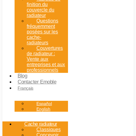
finition du
couvercle du
radiateur
Questions
fréquemment
posées sur les
cache-
radiateurs
Couvertures
de radiateur :
Vente aux
entreprises et aux
professionnels
Blog
Contacter Emoble
Français
Español
English
Cache radiateur
Classiques
Concevoir