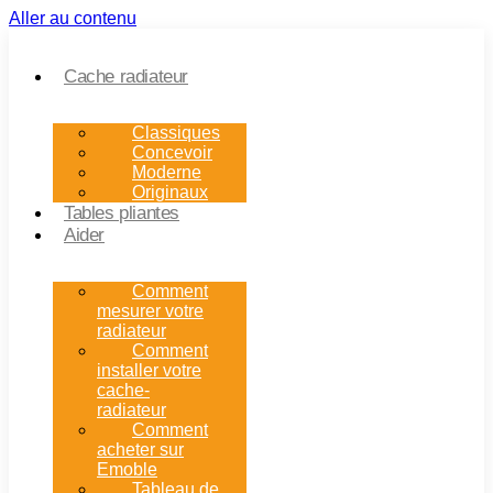
Aller au contenu
Cache radiateur
Classiques
Concevoir
Moderne
Originaux
Tables pliantes
Aider
Comment
mesurer votre
radiateur
Comment
installer votre
cache-
radiateur
Comment
acheter sur
Emoble
Tableau de