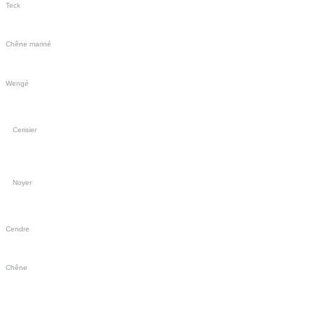
Teck
Chêne mariné
Wengé
Cerisier
Noyer
Cendre
Chêne