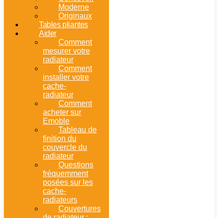
Moderne
Originaux
Tables pliantes
Aider
Comment
mesurer votre
radiateur
Comment
installer votre
cache-
radiateur
Comment
acheter sur
Emoble
Tableau de
finition du
couvercle du
radiateur
Questions
fréquemment
posées sur les
cache-
radiateurs
Couvertures
de radiateur :