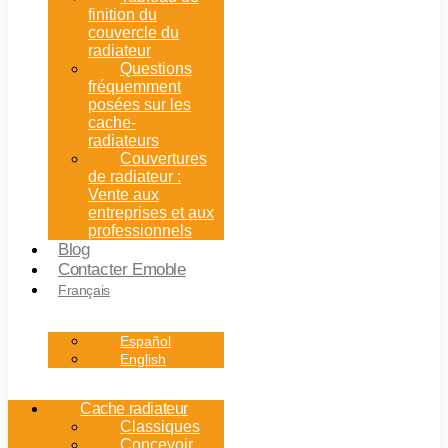
finition du
couvercle du
radiateur
Questions
fréquemment
posées sur les
cache-
radiateurs
Couvertures
de radiateur :
Vente aux
entreprises et aux
professionnels
Blog
Contacter Emoble
Français
Español
English
Cache radiateur
Classiques
Concevoir