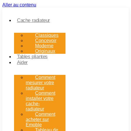
Aller au contenu
Cache radiateur
Classiques
Concevoir
Moderne
Originaux
Tables pliantes
Aider
Comment
mesurer votre
radiateur
Comment
installer votre
cache-
radiateur
Comment
acheter sur
Emoble
Tableau de