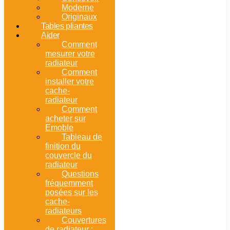
Moderne
Originaux
Tables pliantes
Aider
Comment
mesurer votre
radiateur
Comment
installer votre
cache-
radiateur
Comment
acheter sur
Emoble
Tableau de
finition du
couvercle du
radiateur
Questions
fréquemment
posées sur les
cache-
radiateurs
Couvertures
de radiateur :