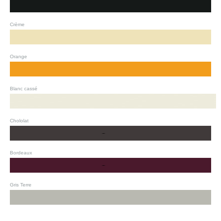
Crème
Orange
Blanc cassé
Chololat
Bordeaux
Gris Terre