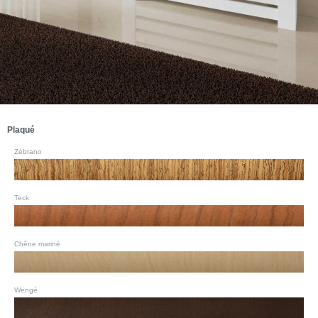
Plaqué
Zébrano
Teck
Chêne mariné
Wengé