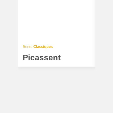
Serie:
Classiques
Serie:
C
Picassent
Llí