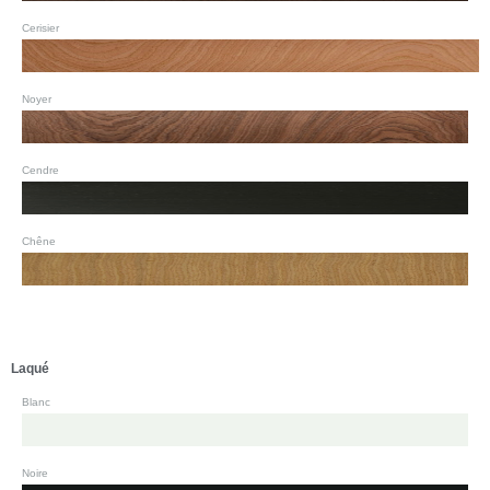
Cerisier
Noyer
Cendre
Chêne
Laqué
Blanc
Noire