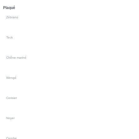
Plaqué
Zébrano
Teck
Chêne mariné
Wengé
Cerisier
Noyer
Cendre