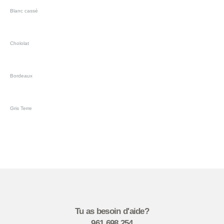
Blanc cassé
Chololat
Bordeaux
Gris Terre
Tu as besoin d'aide?
961 698 254