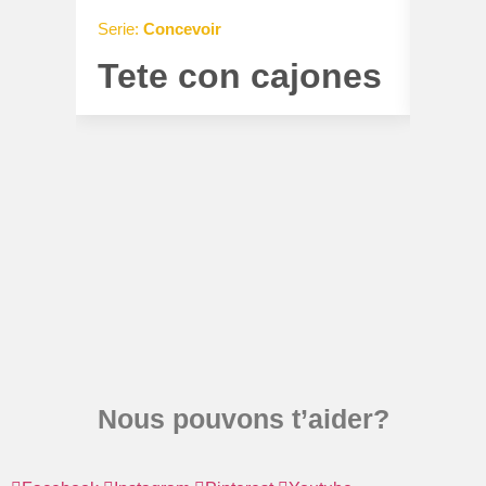
Serie:
Concevoir
Serie:
C
Tete con cajones
Tet
Nous pouvons t’aider?