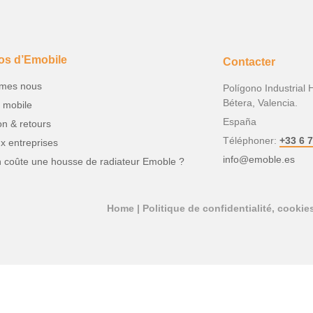
os d’Emobile
Contacter
mes nous
Polígono Industrial 
Bétera, Valencia.
 mobile
España
on & retours
Téléphoner:
+33 6 7
x entreprises
info@emoble.es
 coûte une housse de radiateur Emoble ?
Home
|
Politique de confidentialité, cookies