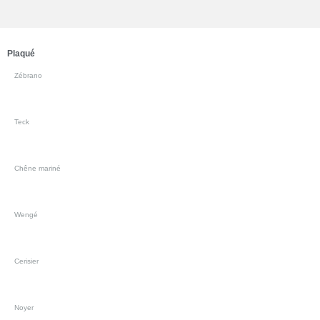
Plaqué
Zébrano
Teck
Chêne mariné
Wengé
Cerisier
Noyer