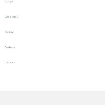
Orange
Blanc cassé
Chololat
Bordeaux
Gris Terre