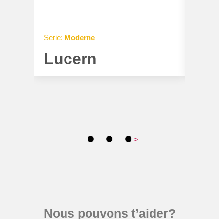
Serie:
Moderne
Serie:
Lucern
Hy
>
Nous pouvons t’aider?