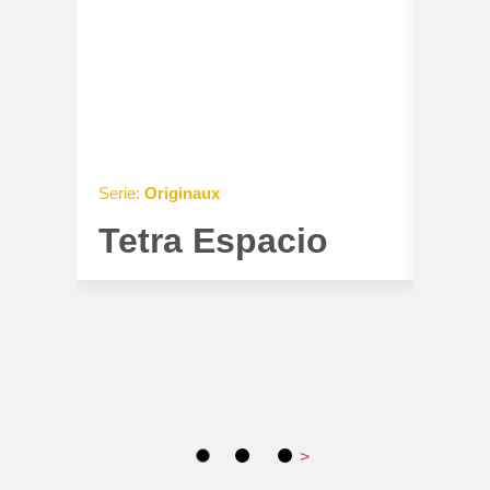
Serie:
Originaux
Serie:
O
Tetra Espacio
Tet
>